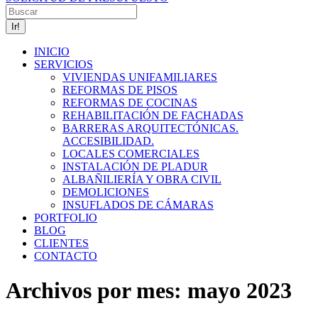
Facebook
Twitter
Linkedin
Instagram
Buscar:
page
page
page
page
opens
opens
opens
opens
in
in
in
in
INICIO
new
new
new
new
SERVICIOS
window
window
window
window
VIVIENDAS UNIFAMILIARES
REFORMAS DE PISOS
REFORMAS DE COCINAS
REHABILITACIÓN DE FACHADAS
BARRERAS ARQUITECTÓNICAS.
ACCESIBILIDAD.
LOCALES COMERCIALES
INSTALACIÓN DE PLADUR
ALBAÑILIERÍA Y OBRA CIVIL
DEMOLICIONES
INSUFLADOS DE CÁMARAS
PORTFOLIO
BLOG
CLIENTES
CONTACTO
Archivos por mes:
mayo 2023