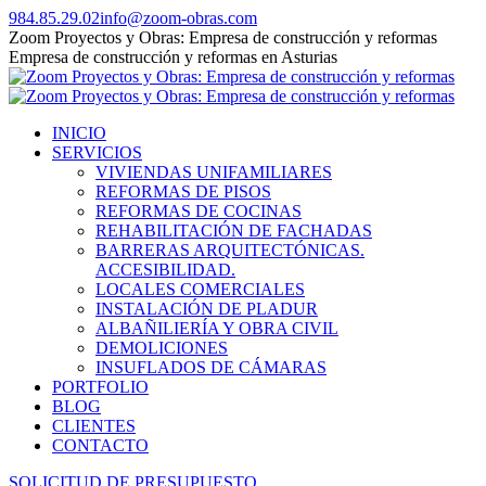
Saltar
984.85.29.02
info@zoom-obras.com
al
Zoom Proyectos y Obras: Empresa de construcción y reformas
contenido
Empresa de construcción y reformas en Asturias
INICIO
SERVICIOS
VIVIENDAS UNIFAMILIARES
REFORMAS DE PISOS
REFORMAS DE COCINAS
REHABILITACIÓN DE FACHADAS
BARRERAS ARQUITECTÓNICAS.
ACCESIBILIDAD.
LOCALES COMERCIALES
INSTALACIÓN DE PLADUR
ALBAÑILIERÍA Y OBRA CIVIL
DEMOLICIONES
INSUFLADOS DE CÁMARAS
PORTFOLIO
BLOG
CLIENTES
CONTACTO
SOLICITUD DE PRESUPUESTO