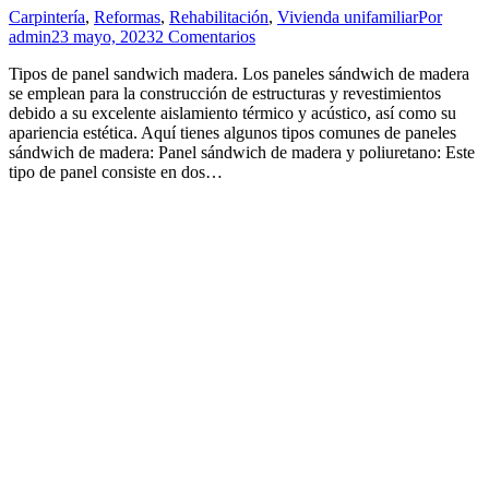
Carpintería
,
Reformas
,
Rehabilitación
,
Vivienda unifamiliar
Por
admin
23 mayo, 2023
2 Comentarios
Tipos de panel sandwich madera. Los paneles sándwich de madera
se emplean para la construcción de estructuras y revestimientos
debido a su excelente aislamiento térmico y acústico, así como su
apariencia estética. Aquí tienes algunos tipos comunes de paneles
sándwich de madera: Panel sándwich de madera y poliuretano: Este
tipo de panel consiste en dos…